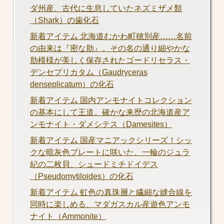
ダ州産、古代に生息していたネズミザメ類
（Shark）の歯化石
新着アイテム 北海道むかわ町穂別産……名前
の由来は『密な肋』。その名の通り細やかな
肋模様が美しく保存されたゴードリセラス・
デンセプリカタム（Gaudryceras
denseplicatum）の化石
新着アイテム 国内アンモナイトコレクション
の基本にして王道。確かな来歴の北海道産ア
ンモナイト・ダメシテス（Damesites）
新着アイテム 国産マニアックシリーズ！シッ
クな暗灰色プレートに咲いた、一輪のジュラ
紀の二枚貝、シュードミチドイデス
（Pseudomytiloides）の化石
新着アイテム 虹色の真珠層と繊細な縫合線を
同時に楽しめる、マダガスカル産遊色アンモ
ナイト（Ammonite）