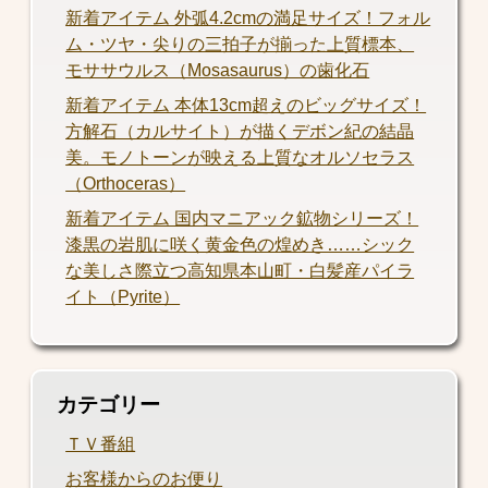
新着アイテム 外弧4.2cmの満足サイズ！フォル
ム・ツヤ・尖りの三拍子が揃った上質標本、
モササウルス（Mosasaurus）の歯化石
新着アイテム 本体13cm超えのビッグサイズ！
方解石（カルサイト）が描くデボン紀の結晶
美。モノトーンが映える上質なオルソセラス
（Orthoceras）
新着アイテム 国内マニアック鉱物シリーズ！
漆黒の岩肌に咲く黄金色の煌めき……シック
な美しさ際立つ高知県本山町・白髪産パイラ
イト（Pyrite）
カテゴリー
ＴＶ番組
お客様からのお便り