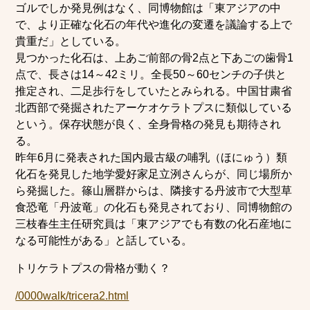
ゴルでしか発見例はなく、同博物館は「東アジアの中
で、より正確な化石の年代や進化の変遷を議論する上で
貴重だ」としている。
見つかった化石は、上あご前部の骨2点と下あごの歯骨1
点で、長さは14～42ミリ。全長50～60センチの子供と
推定され、二足歩行をしていたとみられる。中国甘粛省
北西部で発掘されたアーケオケラトプスに類似している
という。保存状態が良く、全身骨格の発見も期待され
る。
昨年6月に発表された国内最古級の哺乳（ほにゅう）類
化石を発見した地学愛好家足立洌さんらが、同じ場所か
ら発掘した。篠山層群からは、隣接する丹波市で大型草
食恐竜「丹波竜」の化石も発見されており、同博物館の
三枝春生主任研究員は「東アジアでも有数の化石産地に
なる可能性がある」と話している。
トリケラトプスの骨格が動く？
/0000walk/tricera2.html