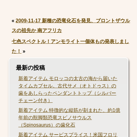
«
2009-11-17 新種の恐竜化石を発見、ブロントザウル
スの祖先か 南アフリカ
七色スペクトル！アンモライト一個体もの発表しまし
た！
»
最新の投稿
新着アイテム モロッコの太古の海から届いた
タイムカプセル。古代サメ（オトドゥス）の
歯をあしらったペンダントトップ（シルバー
チェーン付き）
新着アイテム 特徴的な縦筋が刻まれた、約1億
年前の獣脚類恐竜スピノサウルス
（Spinosaurus）の歯化石
新着アイテム サービスプライス！米国フロリ