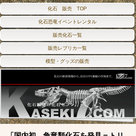
化石 販売 TOP
化石恐竜イベントレンタル
販売化石一覧
販売レプリカ一覧
模型・グッズの販売
「国内初、角竜類化石を発見＝トリ