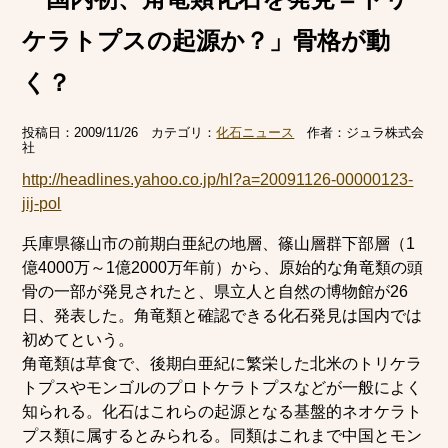
ケラトプスの起源か？」骨格が動
く？
投稿日：
2009/11/26
カテゴリ：
化石ニュース
作者：
ジュラ株式会
社
http://headlines.yahoo.co.jp/hl?a=20091126-00000123-
jij-pol
兵庫県篠山市の前期白亜紀の地層、篠山層群下部層（1
億4000万～1億2000万年前）から、原始的な角竜類の頭
骨の一部が発見されたと、県立人と自然の博物館が26
日、発表した。角竜類と確認できる化石発見は国内では
初めてという。
角竜類は草食で、後期白亜紀に繁栄した北米のトリケラ
トプスやモンゴルのプロトケラトプスなどが一般によく
知られる。化石はこれらの起源となる基盤的ネオケラト
プス類に属するとみられる。同類はこれまで中国とモン