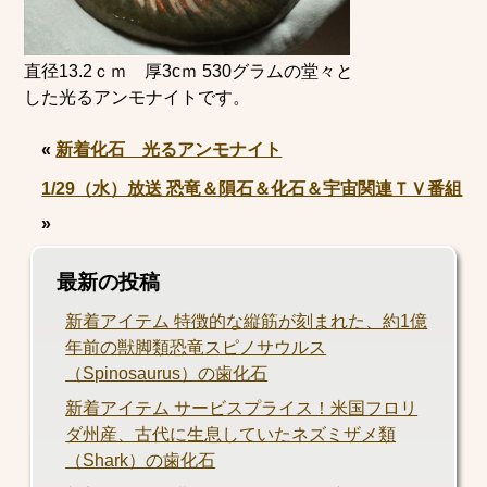
直径13.2ｃｍ 厚3cｍ 530グラムの堂々と
した光るアンモナイトです。
«
新着化石 光るアンモナイト
1/29（水）放送 恐竜＆隕石＆化石＆宇宙関連ＴＶ番組
»
最新の投稿
新着アイテム 特徴的な縦筋が刻まれた、約1億
年前の獣脚類恐竜スピノサウルス
（Spinosaurus）の歯化石
新着アイテム サービスプライス！米国フロリ
ダ州産、古代に生息していたネズミザメ類
（Shark）の歯化石