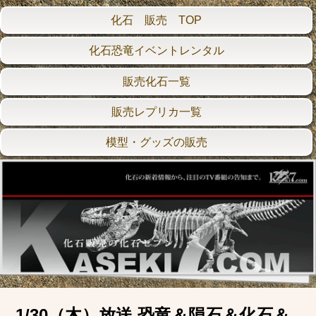
化石 販売 TOP
化石恐竜イベントレンタル
販売化石一覧
販売レプリカ一覧
模型・グッズの販売
1/30（木）放送 恐竜＆隕石＆化石＆