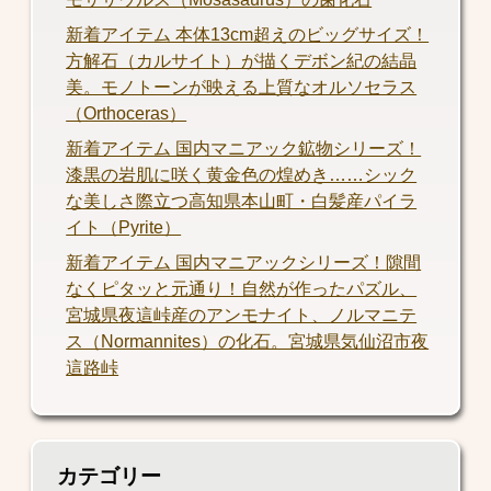
新着アイテム 本体13cm超えのビッグサイズ！
方解石（カルサイト）が描くデボン紀の結晶
美。モノトーンが映える上質なオルソセラス
（Orthoceras）
新着アイテム 国内マニアック鉱物シリーズ！
漆黒の岩肌に咲く黄金色の煌めき……シック
な美しさ際立つ高知県本山町・白髪産パイラ
イト（Pyrite）
新着アイテム 国内マニアックシリーズ！隙間
なくピタッと元通り！自然が作ったパズル、
宮城県夜這峠産のアンモナイト、ノルマニテ
ス（Normannites）の化石。宮城県気仙沼市夜
這路峠
カテゴリー