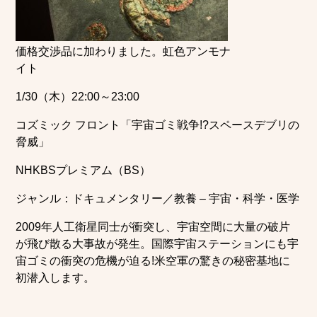
価格交渉品に加わりました。虹色アンモナ
イト
1/30（木）22:00～23:00
コズミック フロント「宇宙ゴミ戦争!?スペースデブリの
脅威」
NHKBSプレミアム（BS）
ジャンル：ドキュメンタリー／教養 – 宇宙・科学・医学
2009年人工衛星同士が衝突し、宇宙空間に大量の破片
が飛び散る大事故が発生。国際宇宙ステーションにも宇
宙ゴミの衝突の危機が迫る!米空軍の驚きの秘密基地に
初潜入します。