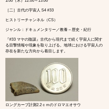
1/30（木）12:00～13:00
［二］古代の宇宙人 S4 #33
ヒストリーチャンネル（CS）
ジャンル：ドキュメンタリー／教養 – 歴史・紀行
『#33 マヤの陰謀』古代から現代まで続く宇宙人に関す
る目撃情報や現象を取り上げる。地球における宇宙人の
存在を新たな方向から着目します。
ロングカーブ計測2.2ｃｍのドロマエオサウ