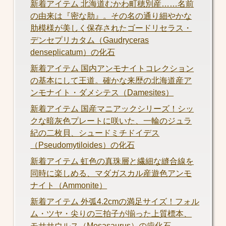
新着アイテム 北海道むかわ町穂別産……名前
の由来は『密な肋』。その名の通り細やかな
肋模様が美しく保存されたゴードリセラス・
デンセプリカタム（Gaudryceras
denseplicatum）の化石
新着アイテム 国内アンモナイトコレクション
の基本にして王道。確かな来歴の北海道産ア
ンモナイト・ダメシテス（Damesites）
新着アイテム 国産マニアックシリーズ！シッ
クな暗灰色プレートに咲いた、一輪のジュラ
紀の二枚貝、シュードミチドイデス
（Pseudomytiloides）の化石
新着アイテム 虹色の真珠層と繊細な縫合線を
同時に楽しめる、マダガスカル産遊色アンモ
ナイト（Ammonite）
新着アイテム 外弧4.2cmの満足サイズ！フォル
ム・ツヤ・尖りの三拍子が揃った上質標本、
モササウルス（Mosasaurus）の歯化石