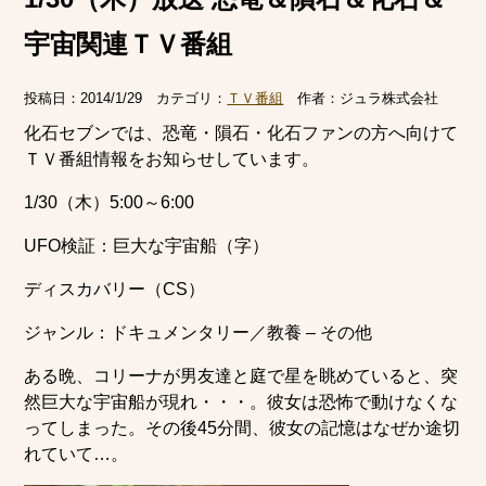
宇宙関連ＴＶ番組
投稿日：
2014/1/29
カテゴリ：
ＴＶ番組
作者：
ジュラ株式会社
化石セブンでは、恐竜・隕石・化石ファンの方へ向けて
ＴＶ番組情報をお知らせしています。
1/30（木）5:00～6:00
UFO検証：巨大な宇宙船（字）
ディスカバリー（CS）
ジャンル：ドキュメンタリー／教養 – その他
ある晩、コリーナが男友達と庭で星を眺めていると、突
然巨大な宇宙船が現れ・・・。彼女は恐怖で動けなくな
ってしまった。その後45分間、彼女の記憶はなぜか途切
れていて…。