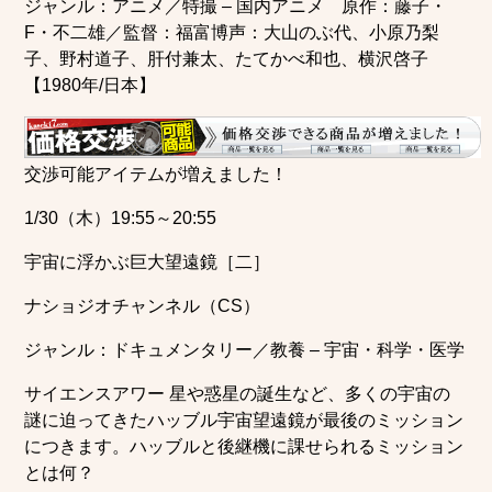
ジャンル：アニメ／特撮 – 国内アニメ 原作：藤子・
F・不二雄／監督：福富博声：大山のぶ代、小原乃梨
子、野村道子、肝付兼太、たてかべ和也、横沢啓子
【1980年/日本】
交渉可能アイテムが増えました！
1/30（木）19:55～20:55
宇宙に浮かぶ巨大望遠鏡［二］
ナショジオチャンネル（CS）
ジャンル：ドキュメンタリー／教養 – 宇宙・科学・医学
サイエンスアワー 星や惑星の誕生など、多くの宇宙の
謎に迫ってきたハッブル宇宙望遠鏡が最後のミッション
につきます。ハッブルと後継機に課せられるミッション
とは何？