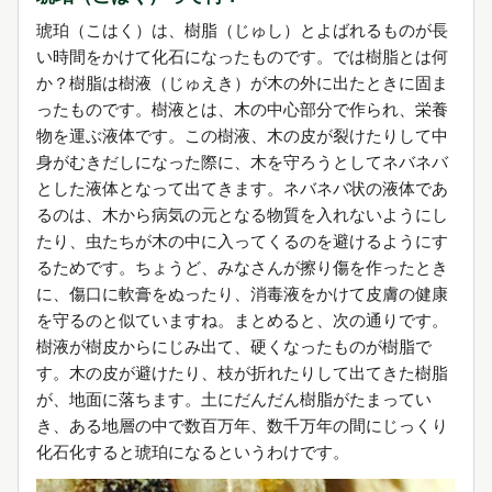
琥珀（こはく）は、樹脂（じゅし）とよばれるものが長
い時間をかけて化石になったものです。では樹脂とは何
か？樹脂は樹液（じゅえき）が木の外に出たときに固ま
ったものです。樹液とは、木の中心部分で作られ、栄養
物を運ぶ液体です。この樹液、木の皮が裂けたりして中
身がむきだしになった際に、木を守ろうとしてネバネバ
とした液体となって出てきます。ネバネバ状の液体であ
るのは、木から病気の元となる物質を入れないようにし
たり、虫たちが木の中に入ってくるのを避けるようにす
るためです。ちょうど、みなさんが擦り傷を作ったとき
に、傷口に軟膏をぬったり、消毒液をかけて皮膚の健康
を守るのと似ていますね。まとめると、次の通りです。
樹液が樹皮からにじみ出て、硬くなったものが樹脂で
す。木の皮が避けたり、枝が折れたりして出てきた樹脂
が、地面に落ちます。土にだんだん樹脂がたまってい
き、ある地層の中で数百万年、数千万年の間にじっくり
化石化すると琥珀になるというわけです。