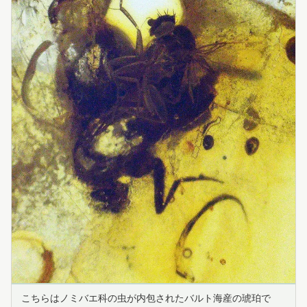
こちらはノミバエ科の虫が内包されたバルト海産の琥珀で