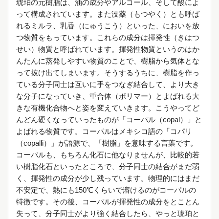
琥珀の元樹脂は、油の成分やアルコール、そして酸によ
って構成されています。また没薬（もつやく）とも呼ば
れるミルラ、乳香（にゅうこう）といった、においを放
つ物質をもっています。これらの成分は揮発性（きはつ
せい）物質と呼ばれています。揮発性物質というのはか
んたんに蒸発しやすい物質のことで、樹脂から気体とな
って抜け出てしまいます。そうするうちに、樹脂を作っ
ている分子同士は互いに手をつなぎ結合して、より大き
な分子になっていき、重合体（ポリマー）とよばれる大
きな有機化合物へと姿を変えていきます。こうやってど
んどん硬くなっていったものが「コーパル（copal）」と
よばれる物質です。コーパルはメキシコ語の「コパリ
（copalli）」が語源で、「樹脂」を意味する言葉です。
コーパルも、もちろん化石に他なりませんが、比較的若
い樹脂化石といったところで、分子同士の結合がまだ弱
く、揮発性の成分が少し残っています。物理的にはまだ
不安定で、熱にも150℃くらいで溶けるのがコーパルの
特徴です。その後、コーパルが揮発性の成分をとことん
失って、分子同士がより強く結合したら、やっと琥珀と