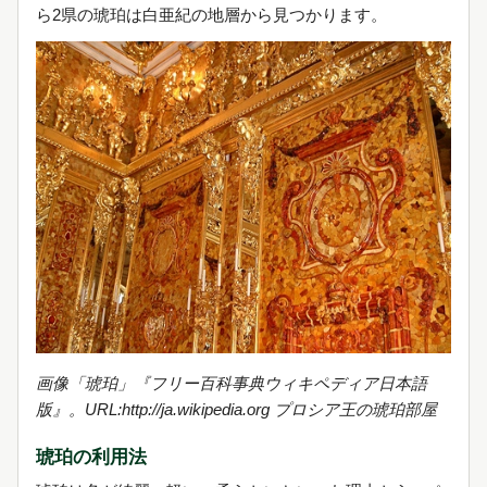
ら2県の琥珀は白亜紀の地層から見つかります。
画像「琥珀」『フリー百科事典ウィキペディア日本語
版』。URL:http://ja.wikipedia.org プロシア王の琥珀部屋
琥珀の利用法