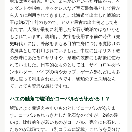
琥珀は色が綺麗、軽い、柔らかいといった理由から、ペ
ンダントや指輪、ネックレスなど宝石装飾品として昔か
ら人々に利用されてきました。北海道で出土した琥珀の
玉は約2万年前のもので、アジア最古の出土例として有
名です。人類が最初に利用した宝石が琥珀ではないかと
もされています。琥珀は、文字を使用する前の時代（先
史時代）には、外敵をまもる目的で身につける魔除けの
装身具として利用されていました。中世にはキリスト教
の数珠にあたるロザリオや、祭壇の装飾にも頻繁に使わ
れていました。日常的なものとしては、サイコロや羽ペ
ンホルダー、パイプの柄やカップ、ゲーム盤などにも多
岐に渡って利用されたようです。琥珀のチェス駒なん
て、とても贅沢な感じですね。
ハエの触角で琥珀かコーパルかがわかる！？
琥珀とよく間違えやすいものとしてコーパルがありま
す。コーパルもれっきとした化石なのですが、2者の違
いは、比較的年が若いものがコーパル、完全に化石化し
たものが琥珀です。（別コラムに記載）これらを見分け