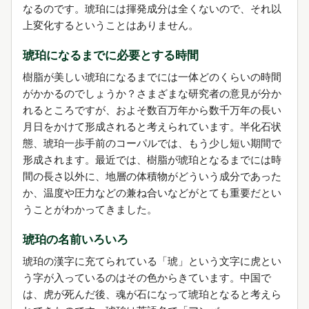
なるのです。琥珀には揮発成分は全くないので、それ以
上変化するということはありません。
琥珀になるまでに必要とする時間
樹脂が美しい琥珀になるまでには一体どのくらいの時間
がかかるのでしょうか？さまざまな研究者の意見が分か
れるところですが、およそ数百万年から数千万年の長い
月日をかけて形成されると考えられています。半化石状
態、琥珀一歩手前のコーパルでは、もう少し短い期間で
形成されます。最近では、樹脂が琥珀となるまでには時
間の長さ以外に、地層の体積物がどういう成分であった
か、温度や圧力などの兼ね合いなどがとても重要だとい
うことがわかってきました。
琥珀の名前いろいろ
琥珀の漢字に充てられている「琥」という文字に虎とい
う字が入っているのはその色からきています。中国で
は、虎が死んだ後、魂が石になって琥珀となると考えら