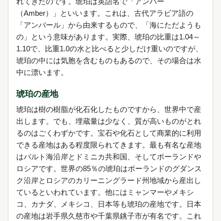
れてきたのです。琥珀は英語名で「アンバー
（Amber）」といいます。これは、古代アラビア語の
「アンバール」から由来するもので、「海にただようも
の」という意味があります。実際、琥珀の比重は1.04～
1.10で、比重1.0の水と比べると少しだけ重いのですが、
琥珀の中には気胞を含むものもあるので、その場合は水
中に漂います。
琥珀の産地
琥珀は樹の樹脂が化石化したものですから、世界中で産
出します。でも、埋蔵量は少なく、質が高いものがとれ
るのはごくわずかです。宝石や化石として商業的に利用
できる産地はある程度限られてきます。最も有名な産地
はバルト海沿岸とドミニカ共和国、そしてポーランドや
ロシアです。世界の85％の琥珀はポーランドのグダンス
ク沿岸とロシアのカリーニングラード州地域から産出し
ているといわれています。他にはミャンマーやメキシ
コ、カナダ、メキシコ、日本等も琥珀の産地です。日本
の産地は岩手県久慈市や千葉県銚子市が有名です。これ