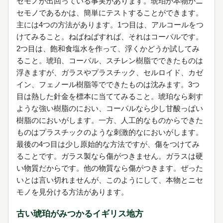
セモノが出回っている事実があります。琥珀が本物かニ
セモノであるかは、簡単にテストすることができます。
主には4つの方法があります。1つ目は、アルコールをつ
けてみること。ねばねばすれば、それはコーパルです。
2つ目は、飽和食塩水を作って、浮くかどうか試してみ
ること。琥珀、コーパル、スチレン樹脂でできたものは
浮きますが、ガラスやプラスチック、セルロイド、カゼ
イン、フェノール樹脂等でできたものは沈みます。3つ
目は熱した針金を標本に当ててみること。琥珀なら刺す
ような強い樹脂のにおい、コーパルなら少し甘酸っぱい
樹脂のにおいがします。一方、人工的なものからできた
ものはプラスチックのような刺激的なにおいがします。
最後の4つ目は少し原始的な方法ですが、傷をつけてみ
ることです。ガラス製なら傷がつきません。ガラスは硬
い物質だからです。他の物質なら傷がつきます。ぜった
いとは言い切れませんが、このようにして、本物とニセ
モノを見分ける方法があります。
古い琥珀がみつかるイギリス地方