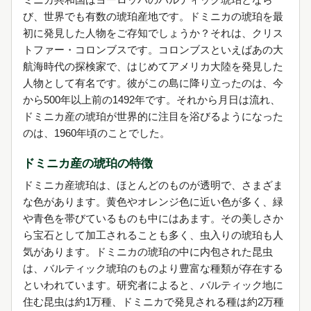
び、世界でも有数の琥珀産地です。ドミニカの琥珀を最
初に発見した人物をご存知でしょうか？それは、クリス
トファー・コロンブスです。コロンブスといえばあの大
航海時代の探検家で、はじめてアメリカ大陸を発見した
人物として有名です。彼がこの島に降り立ったのは、今
から500年以上前の1492年です。それから月日は流れ、
ドミニカ産の琥珀が世界的に注目を浴びるようになった
のは、1960年頃のことでした。
ドミニカ産の琥珀の特徴
ドミニカ産琥珀は、ほとんどのものが透明で、さまざま
な色があります。黄色やオレンジ色に近い色が多く、緑
や青色を帯びているものも中にはあます。その美しさか
ら宝石として加工されることも多く、虫入りの琥珀も人
気があります。ドミニカの琥珀の中に内包された昆虫
は、バルティック琥珀のものより豊富な種類が存在する
といわれています。研究者によると、バルティック地に
住む昆虫は約1万種、ドミニカで発見される種は約2万種