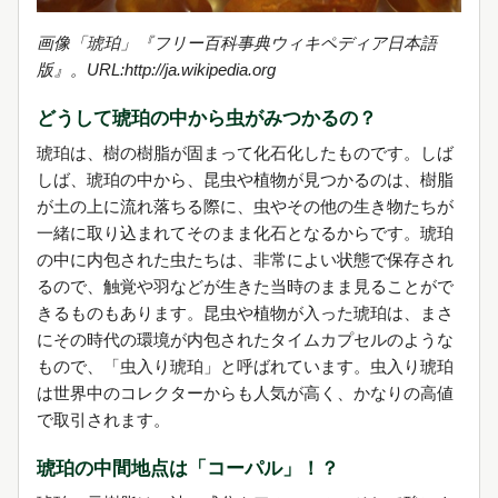
画像「琥珀」『フリー百科事典ウィキペディア日本語
版』。URL:http://ja.wikipedia.org
どうして琥珀の中から虫がみつかるの？
琥珀は、樹の樹脂が固まって化石化したものです。しば
しば、琥珀の中から、昆虫や植物が見つかるのは、樹脂
が土の上に流れ落ちる際に、虫やその他の生き物たちが
一緒に取り込まれてそのまま化石となるからです。琥珀
の中に内包された虫たちは、非常によい状態で保存され
るので、触覚や羽などが生きた当時のまま見ることがで
きるものもあります。昆虫や植物が入った琥珀は、まさ
にその時代の環境が内包されたタイムカプセルのような
もので、「虫入り琥珀」と呼ばれています。虫入り琥珀
は世界中のコレクターからも人気が高く、かなりの高値
で取引されます。
琥珀の中間地点は「コーパル」！？