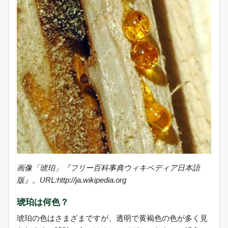
画像「琥珀」『フリー百科事典ウィキペディア日本語
版』。URL:http://ja.wikipedia.org
琥珀は何色？
琥珀の色はさまざまですが、透明で黄褐色の色が多く見