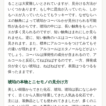
ることは大変難しいとされていますが、見分ける方法が
いくつかあります。もし中に昆虫が入っていたら、しか
もハエが入っていたらとてもラッキーです。なぜならハ
エの触角によって琥珀かコーパルかが見分けられる可能
性があるからです。琥珀の中には、長い触角をもったハ
エが多く見られるのですが、短い触角はまれにしか見ら
れません。逆に、短い触角のハエはコーパルからよく発
見されます。また、標本にアルコールをつけてみてもそ
の違いが現れます。アルコールはエタノールなどがよい
でしょう。コーパルは揮発性の成分が含まれるので、ア
ルコールと反応してねばねばするのです。一方、揮発成
分が全くない琥珀は、ねばねばせず、表面はつるつるを
保ったままです。
琥珀の本物とニセモノの見分け方
美しい樹脂からできた化石、琥珀。琥珀は肌になじみや
すく、古くから人類が珍重してきた人気ある化石です。
主には、装飾品としても使われてきましたが、多くのニ