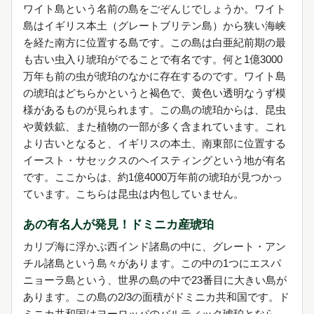
ワイト島という名前の島をごぞんじでしょうか。ワイト
島はイギリス本土（グレートブリテン島）から狭い海峡
を経た南方に位置する島です。この島は白亜紀前期の最
も古い虫入り琥珀がでることで有名です。何と1億3000
万年も前の虫が琥珀のなかに存在するのです。ワイト島
の琥珀はどちらかというと褐色で、黄色い透明なうず模
様があるものが見られます。この島の琥珀からは、昆虫
や黄鉄鉱、また植物の一部が多く含まれています。これ
より古いとなると、イギリスの本土、南東部に位置する
イースト・サセックスのヘイスティングという地が有名
です。ここからは、約1億4000万年前の琥珀が見つかっ
ています。こちらは昆虫は内包していません。
あの有名人が発見！ドミニカ産琥珀
カリブ海に浮かぶ西インド諸島の中に、グレート・アン
チル諸島という島々があります。この中の1つにエスパ
ニョーラ島という、世界の島の中で23番目に大きい島が
あります。この島の2/3の面積がドミニカ共和国です。ド
ミニカ共和国はヨーロッパのバルティック琥珀となら