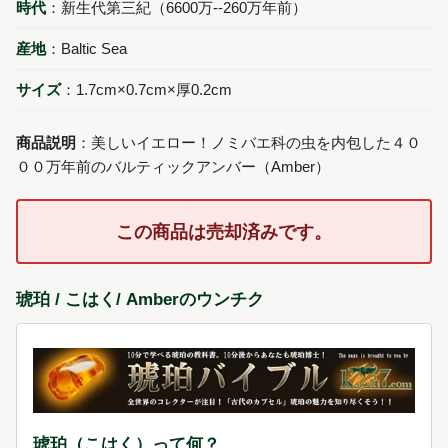
時代
：新生代第三紀（6600万--260万年前）
産地
：Baltic Sea
サイズ
：1.7cm×0.7cm×厚0.2cm
商品説明
：美しいイエロー！ノミバエ科の虫を内包した４０
００万年前のバルティックアンバー（Amber）
この商品は売却済みです。
琥珀 / こはく/ Amberのウンチク
琥珀（こはく）って何？