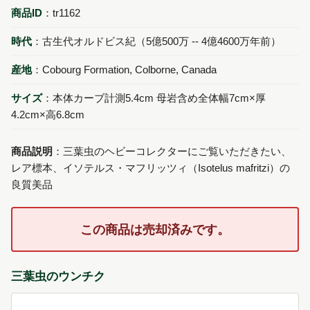
商品ID
：tr1162
時代
：古生代オルドビス紀（5億500万 -- 4億4600万年前）
産地
：Cobourg Formation, Colborne, Canada
サイズ
：本体カーブ計測5.4cm 母岩含め全体幅7cm×厚
4.2cm×高6.8cm
商品説明
：三葉虫のヘビーコレクターにご覧いただきたい、
レア標本、イソテルス・マフリッツィ（Isotelus mafritzi）の
良質美品
この商品は売却済みです。
三葉虫のウンチク