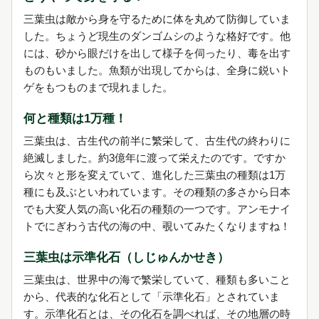
三葉虫は敵から身を守るために体を丸めて防御していま
した。ちょうど現生のダンゴムシのような格好です。他
には、砂から眼だけを出して様子を伺ったり、毒を出す
ものもいました。魚類が出現してからは、全身に鋭いト
ゲをもつものまで現れました。
何と種類は1万種！
三葉虫は、古生代の前半に繁栄して、古生代の終わりに
絶滅しました。約3億年に渡って栄えたのです。ですか
ら次々と形を変えていて、進化した三葉虫の種類は1万
種にも及ぶといわれています。その種類の多さから日本
でも大変人気の高い化石の種類の一つです。アンモナイ
トでにぎわう古代の海の中、覗いてみたくなりますね！
三葉虫は示準化石（しじゅんかせき）
三葉虫は、世界中の海で繁栄していて、種類も多いこと
から、代表的な化石として「示準化石」とされていま
す。示準化石とは、その化石を調べれば、その地層の時