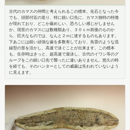
古代のカマスの仲間と考えられるこの標本。化石となった今
でも、頭部付近の造り、特に鋭い口先に、カマス独特の特徴
が現れており、どこか厳めしい、恐ろしい感じがしません
か。現世のカマスには数種類あり、３０ｃｍ前後のものか
ら、巨大なものでは、なんと２ｍに達するものもあります。
下あごには鋭い頑強な歯を多数有しており、魚雷のような流
線型の形を活かし、高速で泳ぐことが出来ます。この標本
も、生存時はきっと、超高速で遊泳し、古代のイワシ等のグ
ループをこの鋭い口先で襲ったに違いありません。悠久の時
を経ても、そのハンターとしての威厳は失われていないよう
に見えます。