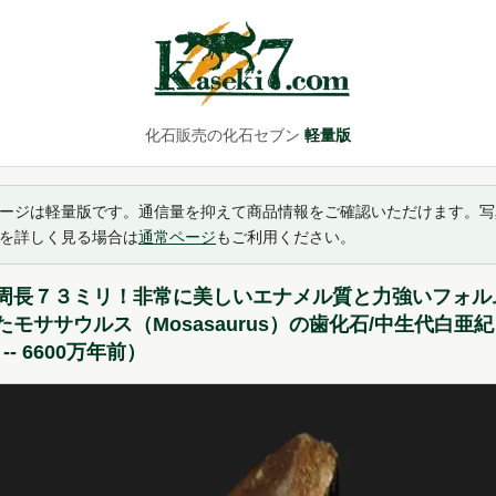
化石販売の化石セブン
軽量版
ージは軽量版です。通信量を抑えて商品情報をご確認いただけます。写
を詳しく見る場合は
通常ページ
もご利用ください。
周長７３ミリ！非常に美しいエナメル質と力強いフォル
たモササウルス（Mosasaurus）の歯化石/中生代白亜紀
 -- 6600万年前）