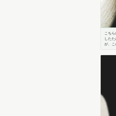
こちら
したた
が、こ