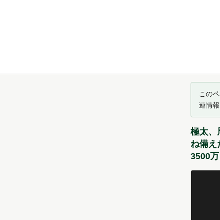
このペ
連情報
極太、
ね備え
3500万