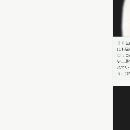
２０世
にも破
ロッコ
史上最
れてい
り、獲