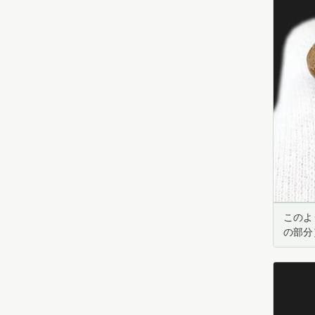
このよ
の部分