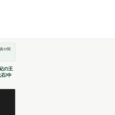
真や関
紀の王
化石/中