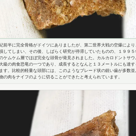
紀前半に完全骨格がドイツにありましたが、第二世界大戦の空爆により
損してしまい、その後、しばらく研究が停滞していたものの、１９９５
のケムケム層でほぼ完全な頭骨が発見されました。カルカロドントサウ
大級の肉食恐竜の一つであり、成長するとなんと１３メートルにも達す
ます。比較的軽量な頭部には、このようなブレード状の鋭い歯が多数並
物の肉をナイフのように切ることができたと考えられています。