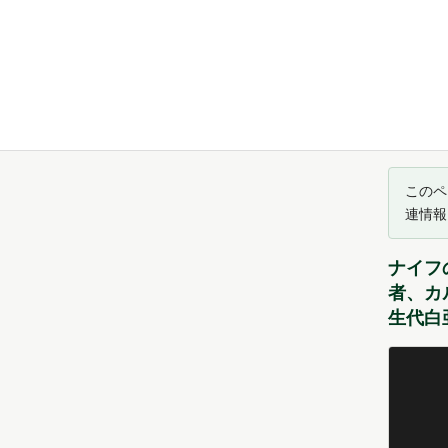
このペ
連情報
ナイフ
者、カル
生代白亜