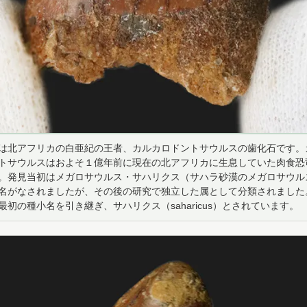
は北アフリカの白亜紀の王者、カルカロドントサウルスの歯化石です。
トサウルスはおよそ１億年前に現在の北アフリカに生息していた肉食恐
。発見当初はメガロサウルス・サハリクス（サハラ砂漠のメガロサウル
名がなされましたが、その後の研究で独立した属として分類されました
最初の種小名を引き継ぎ、サハリクス（saharicus）とされています。