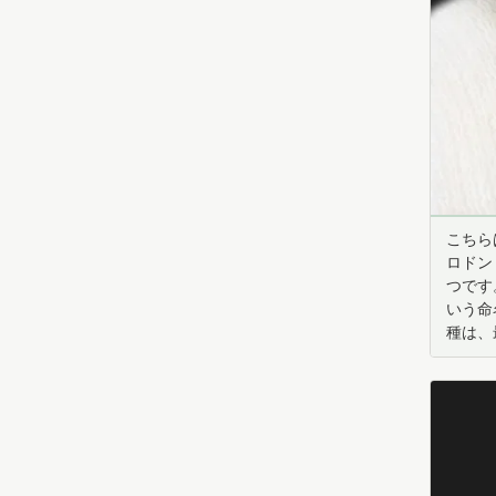
こちら
ロドン
つです
いう命
種は、