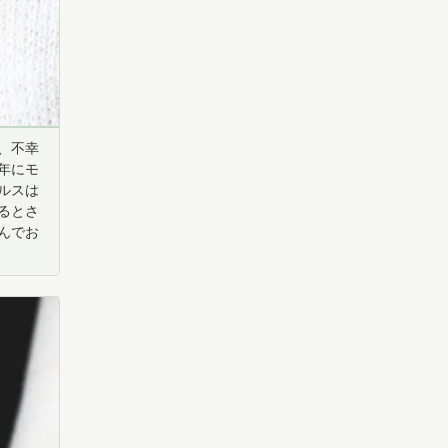
、不幸
年にモ
ルスは
るとさ
んでお