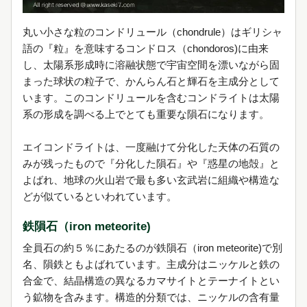
丸い小さな粒のコンドリュール（chondrule）はギリシャ
語の『粒』を意味するコンドロス（chondoros)に由来
し、太陽系形成時に溶融状態で宇宙空間を漂いながら固
まった球状の粒子で、かんらん石と輝石を主成分として
います。このコンドリュールを含むコンドライトは太陽
系の形成を調べる上でとても重要な隕石になります。
エイコンドライトは、一度融けて分化した天体の石質の
みが残ったもので『分化した隕石』や『惑星の地殻』と
よばれ、地球の火山岩で最も多い玄武岩に組織や構造な
どが似ているといわれています。
鉄隕石（iron meteorite)
全員石の約５％にあたるのが鉄隕石（iron meteorite)で別
名、隕鉄ともよばれています。主成分はニッケルと鉄の
合金で、結晶構造の異なるカマサイトとテーナイトとい
う鉱物を含みます。構造的分類では、ニッケルの含有量