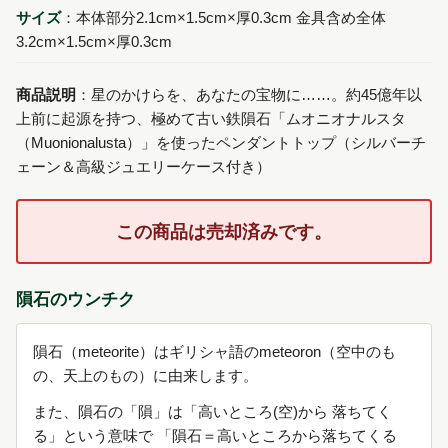
サイズ
：本体部分2.1cm×1.5cm×厚0.3cm 金具含め全体
3.2cm×1.5cm×厚0.3cm
商品説明
：星のかけらを、あなたの宝物に……。約45億年以
上前に起源を持つ、極めて古い鉄隕石「ムオニオナルスタ
（Muonionalusta）」を使ったペンダントトップ（シルバーチ
ェーン＆高級ジュエリーケース付き）
この商品は売却済みです。
隕石のウンチク
隕石（meteorite）はギリシャ語のmeteoron（空中のも
の、天上のもの）に由来します。
また、隕石の「隕」は「高いところ(空)から 落ちてく
る」という意味で 「隕石＝高いところから落ちてくる