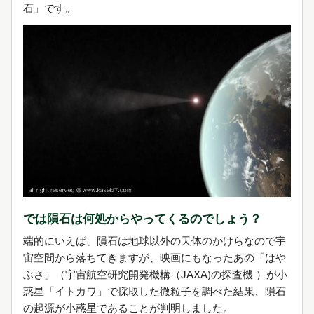
石」です。
では隕石は何処からやってくるのでしょう？
端的にいえば、隕石は地球以外の天体のかけらなので宇
宙空間から落ちてきますが、映画にもなったあの「はや
ぶさ」（宇宙航空研究開発機構（JAXA)の探査機 ）が小
惑星「イトカワ」で採取した微粒子を調べた結果、隕石
の起源が小惑星であることが判明しました。