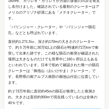
1609年、ガリレオ・ガリレイが月面の多数の凹みを発見
し名付けました。確認されている最初のクレーターはア
メリカのアリゾナ砂漠にある「メテオクレーター」で
す。
「バリンジャー・クレーター」や「バリンジャー隕石
孔」などとも呼ばれています。
直径約1.2?1.5㎞、深さ約170mの大きさのクレーター
で、約５万年前に30万t以上の隕石が時速約72万kmで衝
突して出来た跡です。この様な隕石の衝突が確認された
場所は大きなものだけでも世界中に160ヶ所以上もある
といわれています。日本で初めて確認された唯一の隕石
クレーターは「御池山（おいけやま）クレーター」で
す。長野県の南アルプス南部の御池山付近に位置してい
ます。
約２?3万年前に直径約45mの隕石が衝突したと推測さ
れ、大きさは直径約900mで現在残っているのは全体の
40％です。