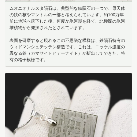
ムオニオナルスタ隕石は、典型的な鉄隕石の一つで、母天体
の鉄の核やマントルの一部と考えられています。約100万年
前に地球へ落下した後、何度か氷河期を経て、北極圏の氷河
堆積物から発掘されたとされています。
表面を研磨すると現れるこの不思議な模様は、鉄隕石特有の
ウィドマンシュテッテン構造です。これは、ニッケル濃度の
異なる鉄（カマサイトとテーナイト）が析出してできた、特
有の格子模様です。