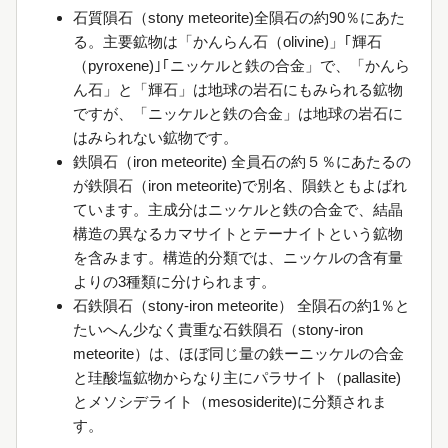
石質隕石（stony meteorite)全隕石の約90％にあた
る。主要鉱物は「かんらん石（olivine)」｢輝石
（pyroxene)｣｢ニッケルと鉄の合金」で、「かんら
ん石」と「輝石」は地球の岩石にもみられる鉱物
ですが、「ニッケルと鉄の合金」は地球の岩石に
はみられない鉱物です。
鉄隕石（iron meteorite) 全員石の約５％にあたるの
が鉄隕石（iron meteorite)で別名、隕鉄ともよばれ
ています。主成分はニッケルと鉄の合金で、結晶
構造の異なるカマサイトとテーナイトという鉱物
を含みます。構造的分類では、ニッケルの含有量
よりの3種類に分けられます。
石鉄隕石（stony-iron meteorite） 全隕石の約1％と
たいへん少なく貴重な石鉄隕石（stony-iron
meteorite）は、ほぼ同じ量の鉄ーニッケルの合金
と珪酸塩鉱物からなり主にパラサイト（pallasite)
とメソシデライト（mesosiderite)に分類されま
す。