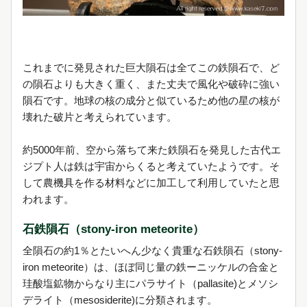
これまでに発見された巨大隕石は全てこの鉄隕石で、ど
の隕石よりも大きく重く、また丈夫で風化や破砕に強い
隕石です。地球の核の成分と似ているため他の星の核が
壊れた破片と考えられています。
約5000年前、空から落ちて来た鉄隕石を発見した古代エ
ジプト人は鉄は宇宙からくると考えていたようです。そ
して農機具を作る材料などに加工して利用していたと思
われます。
石鉄隕石（stony-iron meteorite）
全隕石の約1％とたいへん少なく貴重な石鉄隕石（stony-
iron meteorite）は、ほぼ同じ量の鉄ーニッケルの合金と
珪酸塩鉱物からなり主にパラサイト（pallasite)とメソシ
デライト（mesosiderite)に分類されます。