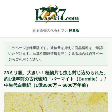
化石販売の化石セブン
軽量版
このページは軽量版です。通信量を抑えて商品情報をご確認
いただけます。写真や関連情報を詳しく見る場合は
通常ペー
ジ
もご利用ください。
23ミリ級、大きい！植物片も虫も封じ込められた、
約1億年前の古代琥珀「バーマイト（Burmite）」/
中生代白亜紀（1億3500万 -- 6600万年前）