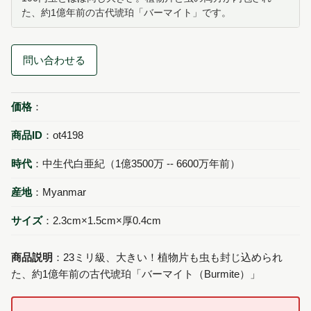
た、約1億年前の古代琥珀「バーマイト」です。
問い合わせる
価格
：
商品ID
：ot4198
時代
：中生代白亜紀（1億3500万 -- 6600万年前）
産地
：Myanmar
サイズ
：2.3cm×1.5cm×厚0.4cm
商品説明
：23ミリ級、大きい！植物片も虫も封じ込められ
た、約1億年前の古代琥珀「バーマイト（Burmite）」