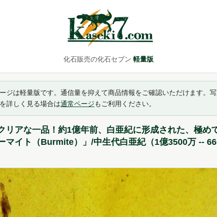
化石販売の化石セブン
軽量版
ージは軽量版です。通信量を抑えて商品情報をご確認いただけます。写
を詳しく見る場合は
通常ページ
もご利用ください。
クリアな一品！約1億年前、白亜紀に形成された、極め
マイト（Burmite）」/中生代白亜紀（1億3500万 -- 6