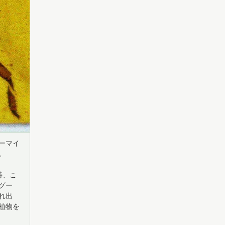
ーマイ
。
時、こ
グー
れ出
植物を