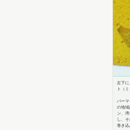
左下に
ト（ミ
バーマ
の地域
ン、湾
し、そ
巻き込