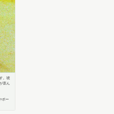
す。琥
が歪ん
やポー