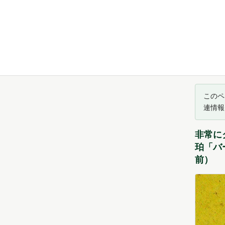
このペ
連情報
非常に
珀「バー
前）