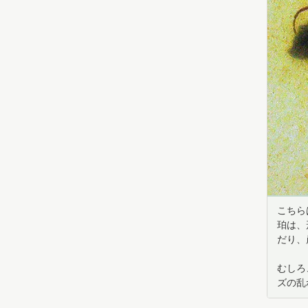
こちら
珀は、
だり、
むしろ
ズの乱