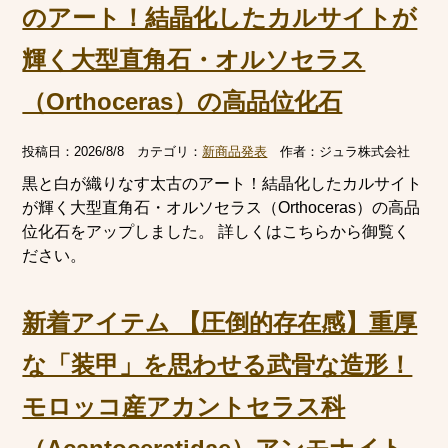
のアート！結晶化したカルサイトが
輝く大型直角石・オルソセラス
（Orthoceras）の高品位化石
投稿日：
2026/8/8
カテゴリ：
新商品発表
作者：
ジュラ株式会社
黒と白が織りなす太古のアート！結晶化したカルサイト
が輝く大型直角石・オルソセラス（Orthoceras）の高品
位化石をアップしました。 詳しくはこちらから御覧く
ださい。
新着アイテム 【圧倒的存在感】重厚
な「装甲」を思わせる武骨な造形！
モロッコ産アカントセラス科