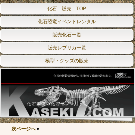
化石 販売 TOP
化石恐竜イベントレンタル
販売化石一覧
販売レプリカ一覧
模型・グッズの販売
次ページへ
»