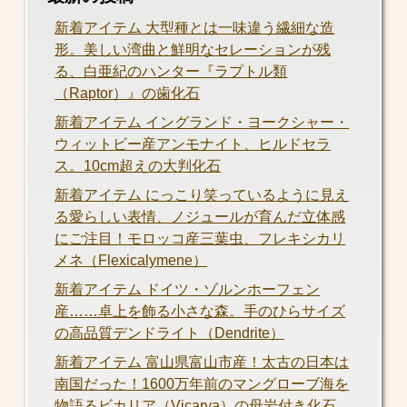
新着アイテム 大型種とは一味違う繊細な造
形。美しい湾曲と鮮明なセレーションが残
る、白亜紀のハンター『ラプトル類
（Raptor）』の歯化石
新着アイテム イングランド・ヨークシャー・
ウィットビー産アンモナイト、ヒルドセラ
ス。10cm超えの大判化石
新着アイテム にっこり笑っているように見え
る愛らしい表情、ノジュールが育んだ立体感
にご注目！モロッコ産三葉虫、フレキシカリ
メネ（Flexicalymene）
新着アイテム ドイツ・ゾルンホーフェン
産……卓上を飾る小さな森。手のひらサイズ
の高品質デンドライト（Dendrite）
新着アイテム 富山県富山市産！太古の日本は
南国だった！1600万年前のマングローブ海を
物語るビカリア（Vicarya）の母岩付き化石