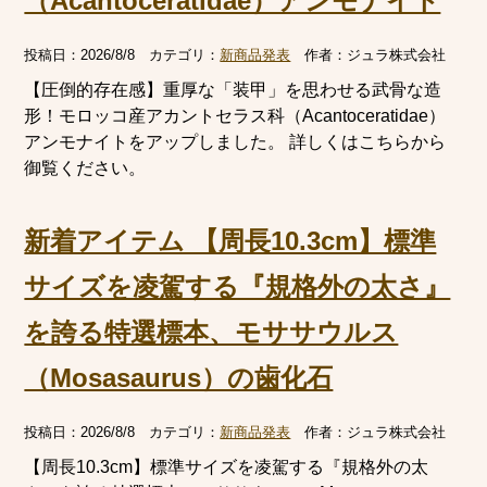
（Acantoceratidae）アンモナイト
投稿日：
2026/8/8
カテゴリ：
新商品発表
作者：
ジュラ株式会社
【圧倒的存在感】重厚な「装甲」を思わせる武骨な造
形！モロッコ産アカントセラス科（Acantoceratidae）
アンモナイトをアップしました。 詳しくはこちらから
御覧ください。
新着アイテム 【周長10.3cm】標準
サイズを凌駕する『規格外の太さ』
を誇る特選標本、モササウルス
（Mosasaurus）の歯化石
投稿日：
2026/8/8
カテゴリ：
新商品発表
作者：
ジュラ株式会社
【周長10.3cm】標準サイズを凌駕する『規格外の太