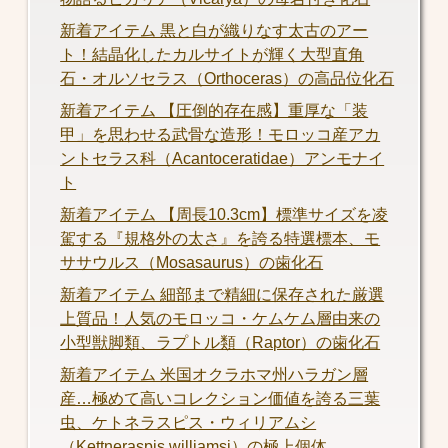
新着アイテム 黒と白が織りなす太古のアー
ト！結晶化したカルサイトが輝く大型直角
石・オルソセラス（Orthoceras）の高品位化石
新着アイテム 【圧倒的存在感】重厚な「装
甲」を思わせる武骨な造形！モロッコ産アカ
ントセラス科（Acantoceratidae）アンモナイ
ト
新着アイテム 【周長10.3cm】標準サイズを凌
駕する『規格外の太さ』を誇る特選標本、モ
ササウルス（Mosasaurus）の歯化石
新着アイテム 細部まで精細に保存された厳選
上質品！人気のモロッコ・ケムケム層由来の
小型獣脚類、ラプトル類（Raptor）の歯化石
新着アイテム 米国オクラホマ州ハラガン層
産…極めて高いコレクション価値を誇る三葉
虫、ケトネラスピス・ウィリアムシ
（Kettneraspis williamsi）の極上個体